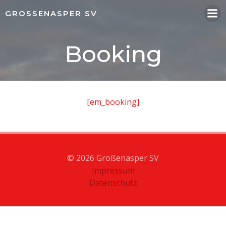
Springe
GROSSENASPER SV
zum
Inhalt
Booking
[em_booking]
© 2026 Großenasper SV
Impressum
Datenschutz