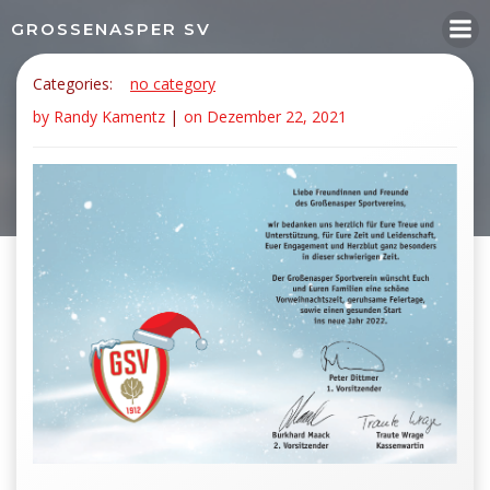
Springe
GROSSENASPER SV
zum
Inhalt
Categories:
no category
Frohes Fest euch
by
Randy Kamentz
|
on
Dezember 22, 2021
allen